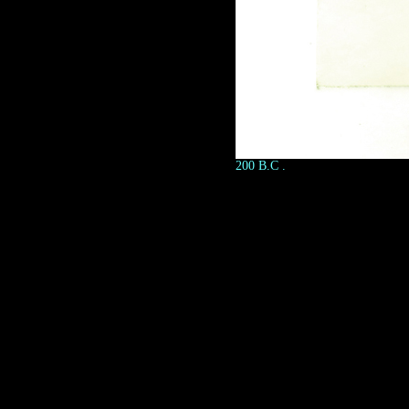
200 B.C .